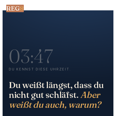
REG
8
03:47
DU KENNST DIESE UHRZEIT.
Du weißt längst, dass du
nicht gut schläfst.
Aber
weißt du auch, warum?